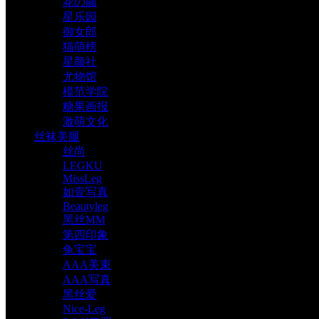
花の颜
星乐园
御女郎
猫萌榜
星颜社
尤物馆
模范学院
糖果画报
激萌文化
丝袜美腿
丝尚
LEGKU
MissLeg
如壹写真
Beautyleg
黑丝MM
第四印象
兔宝宝
AAA美束
AAA写真
黑丝爱
Nice-Leg