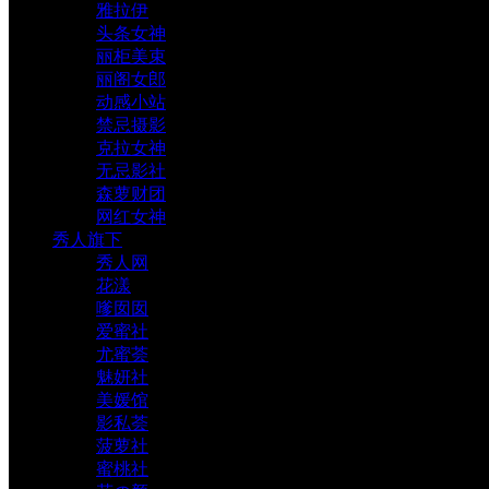
雅拉伊
头条女神
丽柜美束
丽阁女郎
动感小站
禁忌摄影
克拉女神
无忌影社
森萝财团
网红女神
秀人旗下
秀人网
花漾
嗲囡囡
爱蜜社
尤蜜荟
魅妍社
美媛馆
影私荟
菠萝社
蜜桃社