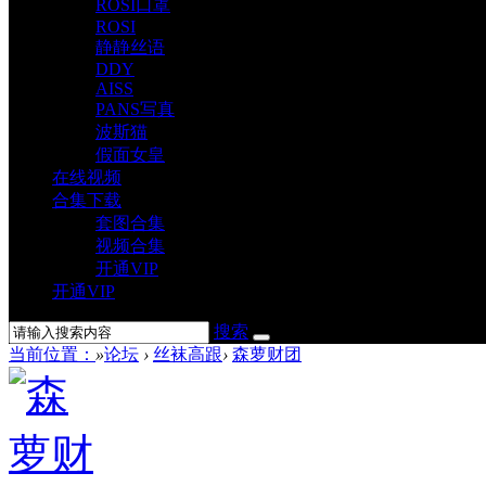
ROSI口罩
ROSI
静静丝语
DDY
AISS
PANS写真
波斯猫
假面女皇
在线视频
合集下载
套图合集
视频合集
开通VIP
开通VIP
搜索
当前位置：
»
论坛
›
丝袜高跟
›
森萝财团