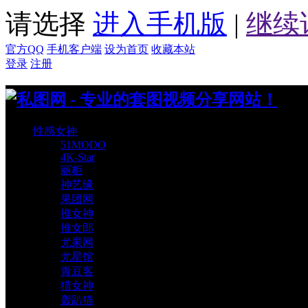
请选择
进入手机版
|
继续
官方QQ
手机客户端
设为首页
收藏本站
登录
注册
性感女神
51MODO
4K-Star
丽柜
神艺缘
果团网
推女神
推女郎
尤果网
尤星馆
青豆客
猎女神
轰趴猫