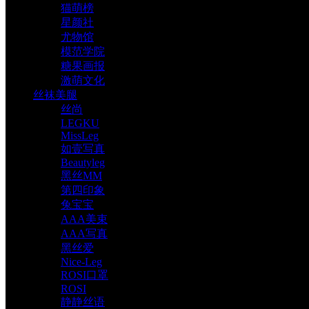
猫萌榜
星颜社
尤物馆
模范学院
糖果画报
激萌文化
丝袜美腿
丝尚
LEGKU
MissLeg
如壹写真
Beautyleg
黑丝MM
第四印象
兔宝宝
AAA美束
AAA写真
黑丝爱
Nice-Leg
ROSI口罩
ROSI
静静丝语