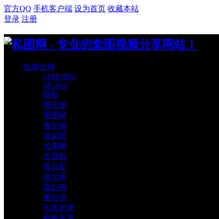
官方QQ
手机客户端
设为首页
收藏本站
登录
注册
性感女神
51MODO
4K-Star
丽柜
神艺缘
果团网
推女神
推女郎
尤果网
尤星馆
青豆客
猎女神
轰趴猫
雅拉伊
头条女神
丽柜美束