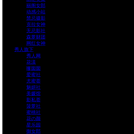
丽阁女郎
动感小站
禁忌摄影
克拉女神
无忌影社
森萝财团
网红女神
秀人旗下
秀人网
花漾
嗲囡囡
爱蜜社
尤蜜荟
魅妍社
美媛馆
影私荟
菠萝社
蜜桃社
花の颜
星乐园
御女郎