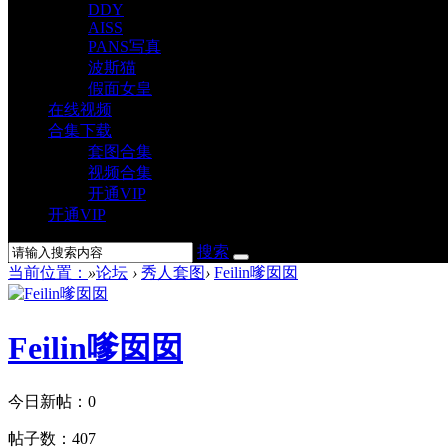
DDY
AISS
PANS写真
波斯猫
假面女皇
在线视频
合集下载
套图合集
视频合集
开通VIP
开通VIP
搜索
当前位置：
»
论坛
›
秀人套图
›
Feilin嗲囡囡
Feilin嗲囡囡
今日新帖：
0
帖子数：
407